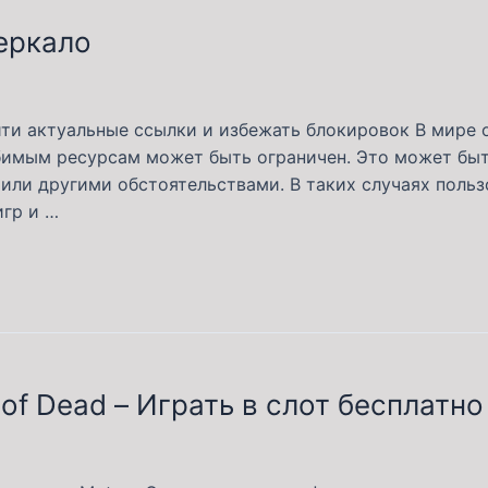
еркало
йти актуальные ссылки и избежать блокировок В мире 
юбимым ресурсам может быть ограничен. Это может быт
или другими обстоятельствами. В таких случаях поль
игр и …
of Dead – Играть в слот бесплатно