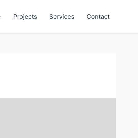
e
Projects
Services
Contact