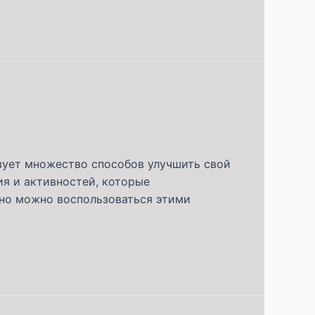
вует множество способов улучшить свой
я и активностей, которые
нно можно воспользоваться этими