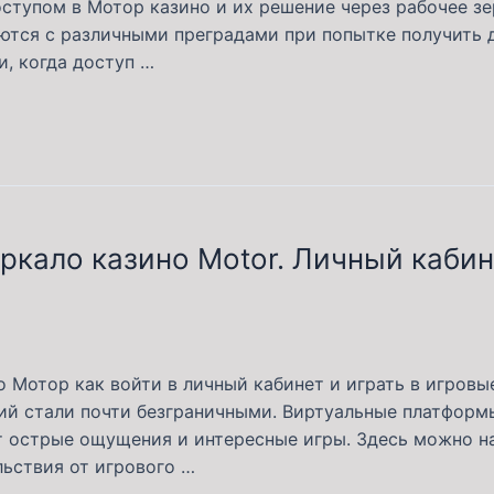
ступом в Мотор казино и их решение через рабочее з
ются с различными преградами при попытке получить 
и, когда доступ …
ркало казино Motor. Личный кабин
о Мотор как войти в личный кабинет и играть в игров
ий стали почти безграничными. Виртуальные платформ
т острые ощущения и интересные игры. Здесь можно н
ьствия от игрового …