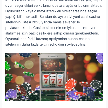
Mobil casino sitelerinin özellikleri arasında hızlı erişim, çeşitli
oyun seçenekleri ve kullanıcı dostu arayüzler bulunmaktadır.
Oyuncuların kayıt olmayı istedikleri siteler arasında seçim
yaptığı bilinmektedir. Bundan dolayı en iyi yeni canlı casino
sitelerinin listesi 2023 yılında bahis severler ile
paylaşılmaktadır. Casino sitelerinin en iyiler arasında yer
alabilmesi için bazı özelliklere sahip olması gerekmektedir.
Oyuncularına farklı kazanç opsiyonları sunan casino
sitelerinin daha fazla tercih edildiğini söyleyebiliriz.