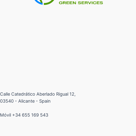
Calle Catedrático Aberlado Rigual 12,
03540 - Alicante - Spain
Móvil +34 655 169 543