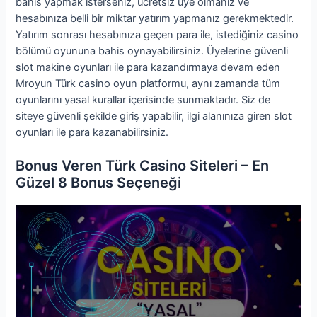
bahis yapmak isterseniz, ücretsiz üye olmanız ve
hesabınıza belli bir miktar yatırım yapmanız gerekmektedir.
Yatırım sonrası hesabınıza geçen para ile, istediğiniz casino
bölümü oyununa bahis oynayabilirsiniz. Üyelerine güvenli
slot makine oyunları ile para kazandırmaya devam eden
Mroyun Türk casino oyun platformu, aynı zamanda tüm
oyunlarını yasal kurallar içerisinde sunmaktadır. Siz de
siteye güvenli şekilde giriş yapabilir, ilgi alanınıza giren slot
oyunları ile para kazanabilirsiniz.
Bonus Veren Türk Casino Siteleri – En
Güzel 8 Bonus Seçeneği