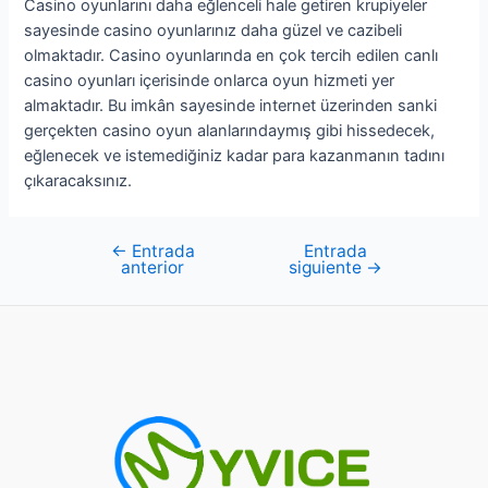
Casino oyunlarını daha eğlenceli hale getiren krupiyeler
sayesinde casino oyunlarınız daha güzel ve cazibeli
olmaktadır. Casino oyunlarında en çok tercih edilen canlı
casino oyunları içerisinde onlarca oyun hizmeti yer
almaktadır. Bu imkân sayesinde internet üzerinden sanki
gerçekten casino oyun alanlarındaymış gibi hissedecek,
eğlenecek ve istemediğiniz kadar para kazanmanın tadını
çıkaracaksınız.
←
Entrada
Entrada
Navegación
anterior
siguiente
→
de
entradas