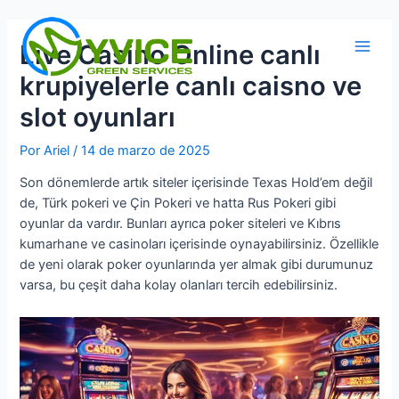
Ir
al
Live Casino Online canlı
contenido
Main
krupiyelerle canlı caisno ve
Men
slot oyunları
Por
Ariel
/
14 de marzo de 2025
Son dönemlerde artık siteler içerisinde Texas Hold’em değil
de, Türk pokeri ve Çin Pokeri ve hatta Rus Pokeri gibi
oyunlar da vardır. Bunları ayrıca poker siteleri ve Kıbrıs
kumarhane ve casinoları içerisinde oynayabilirsiniz. Özellikle
de yeni olarak poker oyunlarında yer almak gibi durumunuz
varsa, bu çeşit daha kolay olanları tercih edebilirsiniz.