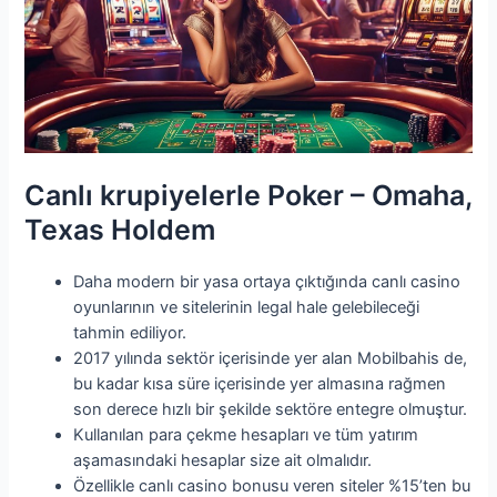
Canlı krupiyelerle Poker – Omaha,
Texas Holdem
Daha modern bir yasa ortaya çıktığında canlı casino
oyunlarının ve sitelerinin legal hale gelebileceği
tahmin ediliyor.
2017 yılında sektör içerisinde yer alan Mobilbahis de,
bu kadar kısa süre içerisinde yer almasına rağmen
son derece hızlı bir şekilde sektöre entegre olmuştur.
Kullanılan para çekme hesapları ve tüm yatırım
aşamasındaki hesaplar size ait olmalıdır.
Özellikle canlı casino bonusu veren siteler %15’ten bu