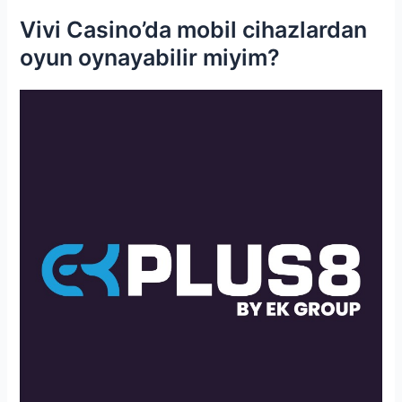
Vivi Casino’da mobil cihazlardan
oyun oynayabilir miyim?