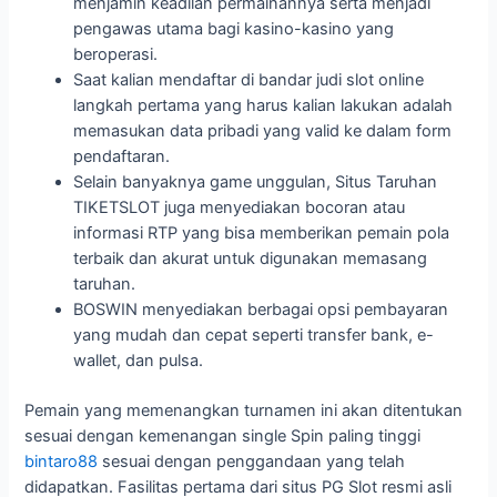
menjamin keadilan permainannya serta menjadi
pengawas utama bagi kasino-kasino yang
beroperasi.
Saat kalian mendaftar di bandar judi slot online
langkah pertama yang harus kalian lakukan adalah
memasukan data pribadi yang valid ke dalam form
pendaftaran.
Selain banyaknya game unggulan, Situs Taruhan
TIKETSLOT juga menyediakan bocoran atau
informasi RTP yang bisa memberikan pemain pola
terbaik dan akurat untuk digunakan memasang
taruhan.
BOSWIN menyediakan berbagai opsi pembayaran
yang mudah dan cepat seperti transfer bank, e-
wallet, dan pulsa.
Pemain yang memenangkan turnamen ini akan ditentukan
sesuai dengan kemenangan single Spin paling tinggi
bintaro88
sesuai dengan penggandaan yang telah
didapatkan. Fasilitas pertama dari situs PG Slot resmi asli