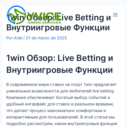
Ir
al
1win Обзор: Live Betting и
contenido
Main
Внутриигровые Функции
Men
Por
Ariel
/
21 de marzo de 2025
1win Обзор: Live Betting и
Внутриигровые Функции
В современном мире ставок на спорт 1win предлагает
уникальные возможности для любителей live betting.
Компания обеспечивает богатый выбор событий и
удобный интерфейс для ставок в реальном времени,
что делает процесс максимально комфортным и
интерактивным для пользователей. В этой статье мы
подробно рассмотрим, какие внутриигровые функции