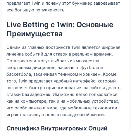
предлагает 1win и почему этот букмекер завоевывает
все большую популярность.
Live Betting с 1win: Основные
Преимущества
Одним из главных достоинств 1win является широкая
линейка событий для ставок в реальном времени.
Пользователи могут выбрать из множества
спортивных дисциплин, начиная от футбола и
баскетбола, заканчивая теннисом и хоккеем. Кроме
того, 1win предлагает удобный интерфейс, который
позволяет быстро ориентироваться на сайте и делать
ставки без задержек. Им можно легко пользоваться
как на компьютере, так и на мобильных устройствах,
что особо важно в мире, где мобильные технологии
играют ключевую роль в повседневной жизни.
Специфика Внутриигровых Опций