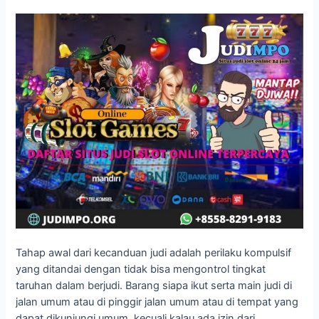
Tahap awal dari kecanduan judi adalah perilaku kompulsif
yang ditandai dengan tidak bisa mengontrol tingkat
taruhan dalam berjudi. Barang siapa ikut serta main judi di
jalan umum atau di pinggir jalan umum atau di tempat yang
dapat dikunjungi umum, kecuali kalau ada izin dari