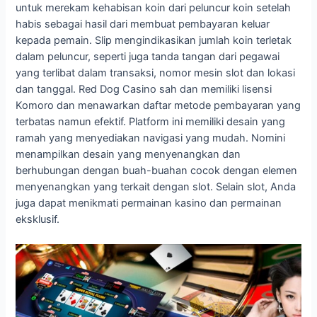
untuk merekam kehabisan koin dari peluncur koin setelah
habis sebagai hasil dari membuat pembayaran keluar
kepada pemain. Slip mengindikasikan jumlah koin terletak
dalam peluncur, seperti juga tanda tangan dari pegawai
yang terlibat dalam transaksi, nomor mesin slot dan lokasi
dan tanggal. Red Dog Casino sah dan memiliki lisensi
Komoro dan menawarkan daftar metode pembayaran yang
terbatas namun efektif. Platform ini memiliki desain yang
ramah yang menyediakan navigasi yang mudah. Nomini
menampilkan desain yang menyenangkan dan
berhubungan dengan buah-buahan cocok dengan elemen
menyenangkan yang terkait dengan slot. Selain slot, Anda
juga dapat menikmati permainan kasino dan permainan
eksklusif.