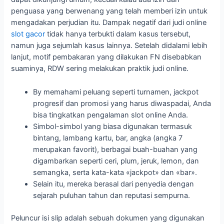
penguasa yang berwenang yang telah memberi izin untuk
mengadakan perjudian itu. Dampak negatif dari judi online
slot gacor
tidak hanya terbukti dalam kasus tersebut,
namun juga sejumlah kasus lainnya. Setelah didalami lebih
lanjut, motif pembakaran yang dilakukan FN disebabkan
suaminya, RDW sering melakukan praktik judi online.
By memahami peluang seperti turnamen, jackpot
progresif dan promosi yang harus diwaspadai, Anda
bisa tingkatkan pengalaman slot online Anda.
Simbol-simbol yang biasa digunakan termasuk
bintang, lambang kartu, bar, angka (angka 7
merupakan favorit), berbagai buah-buahan yang
digambarkan seperti ceri, plum, jeruk, lemon, dan
semangka, serta kata-kata «jackpot» dan «bar».
Selain itu, mereka berasal dari penyedia dengan
sejarah puluhan tahun dan reputasi sempurna.
Peluncur isi slip adalah sebuah dokumen yang digunakan