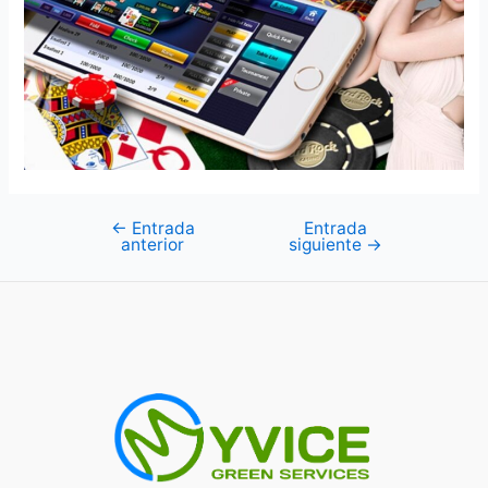
←
Entrada
Entrada
Navegación
anterior
siguiente
→
de
entradas