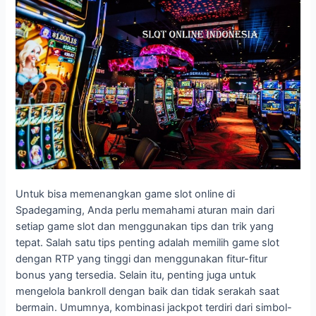
Untuk bisa memenangkan game slot online di
Spadegaming, Anda perlu memahami aturan main dari
setiap game slot dan menggunakan tips dan trik yang
tepat. Salah satu tips penting adalah memilih game slot
dengan RTP yang tinggi dan menggunakan fitur-fitur
bonus yang tersedia. Selain itu, penting juga untuk
mengelola bankroll dengan baik dan tidak serakah saat
bermain. Umumnya, kombinasi jackpot terdiri dari simbol-