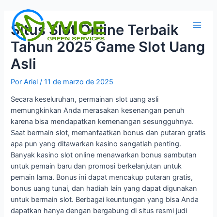
Ir
al
Situs Slot Online Terbaik
contenido
Main
Tahun 2025 Game Slot Uang
Men
Asli
Por
Ariel
/
11 de marzo de 2025
Secara keseluruhan, permainan slot uang asli
memungkinkan Anda merasakan kesenangan penuh
karena bisa mendapatkan kemenangan sesungguhnya.
Saat bermain slot, memanfaatkan bonus dan putaran gratis
apa pun yang ditawarkan kasino sangatlah penting.
Banyak kasino slot online menawarkan bonus sambutan
untuk pemain baru dan promosi berkelanjutan untuk
pemain lama. Bonus ini dapat mencakup putaran gratis,
bonus uang tunai, dan hadiah lain yang dapat digunakan
untuk bermain slot. Berbagai keuntungan yang bisa Anda
dapatkan hanya dengan bergabung di situs resmi judi