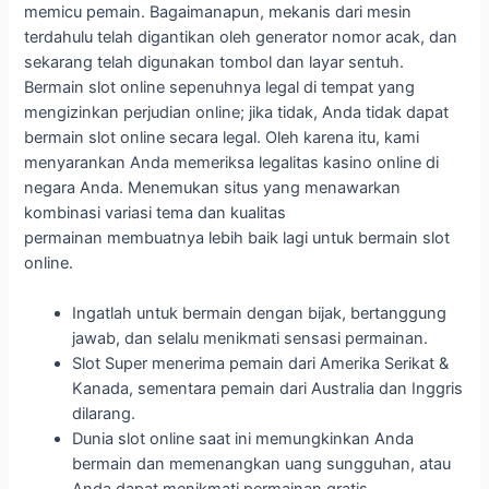
memicu pemain. Bagaimanapun, mekanis dari mesin
terdahulu telah digantikan oleh generator nomor acak, dan
sekarang telah digunakan tombol dan layar sentuh.
Bermain slot online sepenuhnya legal di tempat yang
mengizinkan perjudian online; jika tidak, Anda tidak dapat
bermain slot online secara legal. Oleh karena itu, kami
menyarankan Anda memeriksa legalitas kasino online di
negara Anda. Menemukan situs yang menawarkan
kombinasi variasi tema dan kualitas
permainan membuatnya lebih baik lagi untuk bermain slot
online.
Ingatlah untuk bermain dengan bijak, bertanggung
jawab, dan selalu menikmati sensasi permainan.
Slot Super menerima pemain dari Amerika Serikat &
Kanada, sementara pemain dari Australia dan Inggris
dilarang.
Dunia slot online saat ini memungkinkan Anda
bermain dan memenangkan uang sungguhan, atau
Anda dapat menikmati permainan gratis.