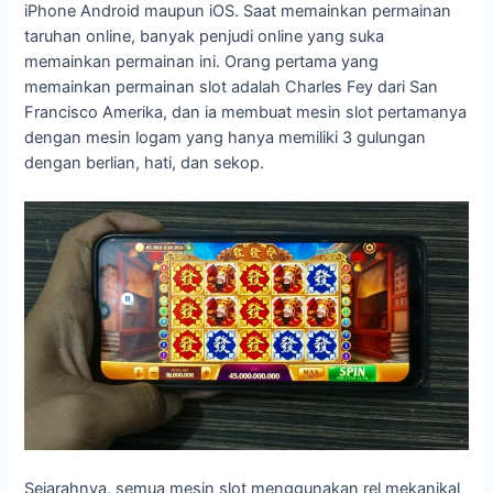
iPhone Android maupun iOS. Saat memainkan permainan
taruhan online, banyak penjudi online yang suka
memainkan permainan ini. Orang pertama yang
memainkan permainan slot adalah Charles Fey dari San
Francisco Amerika, dan ia membuat mesin slot pertamanya
dengan mesin logam yang hanya memiliki 3 gulungan
dengan berlian, hati, dan sekop.
Sejarahnya, semua mesin slot menggunakan rel mekanikal