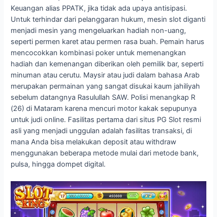
Keuangan alias PPATK, jika tidak ada upaya antisipasi.
Untuk terhindar dari pelanggaran hukum, mesin slot diganti
menjadi mesin yang mengeluarkan hadiah non-uang,
seperti permen karet atau permen rasa buah. Pemain harus
mencocokkan kombinasi poker untuk memenangkan
hadiah dan kemenangan diberikan oleh pemilik bar, seperti
minuman atau cerutu. Maysir atau judi dalam bahasa Arab
merupakan permainan yang sangat disukai kaum jahiliyah
sebelum datangnya Rasulullah SAW. Polisi menangkap R
(26) di Mataram karena mencuri motor kakak sepupunya
untuk judi online. Fasilitas pertama dari situs PG Slot resmi
asli yang menjadi unggulan adalah fasilitas transaksi, di
mana Anda bisa melakukan deposit atau withdraw
menggunakan beberapa metode mulai dari metode bank,
pulsa, hingga dompet digital.