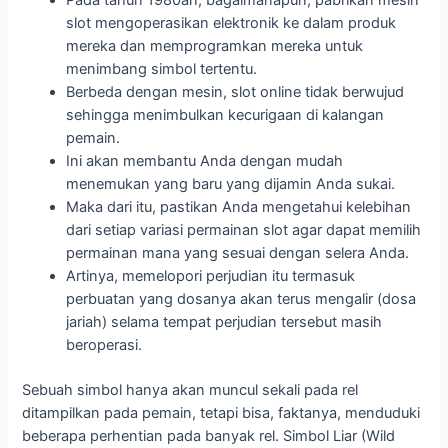
slot mengoperasikan elektronik ke dalam produk
mereka dan memprogramkan mereka untuk
menimbang simbol tertentu.
Berbeda dengan mesin, slot online tidak berwujud
sehingga menimbulkan kecurigaan di kalangan
pemain.
Ini akan membantu Anda dengan mudah
menemukan yang baru yang dijamin Anda sukai.
Maka dari itu, pastikan Anda mengetahui kelebihan
dari setiap variasi permainan slot agar dapat memilih
permainan mana yang sesuai dengan selera Anda.
Artinya, memelopori perjudian itu termasuk
perbuatan yang dosanya akan terus mengalir (dosa
jariah) selama tempat perjudian tersebut masih
beroperasi.
Sebuah simbol hanya akan muncul sekali pada rel
ditampilkan pada pemain, tetapi bisa, faktanya, menduduki
beberapa perhentian pada banyak rel. Simbol Liar (Wild