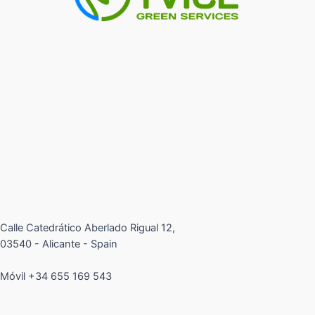
Calle Catedrático Aberlado Rigual 12,
03540 - Alicante - Spain
Móvil +34 655 169 543