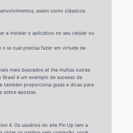
senvolvimentos, assim como clássicos
 e instalar o aplicativo no seu celular ou
o la cual precisa fazer em virtude de
ociais mais buscados at the muitas outras
y Brasil é um exemplo de sucesso da
te também proporciona guias e dicas para
s sobre apostas.
ion 4. Os usuários do site Pin Up tem a
Para obter os ganhos sem comissão, você