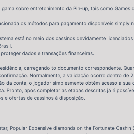
gama sobre entretenimento da Pin-up, tais como Games de
lacionada os métodos para pagamento disponíveis simply n
tema está no meio dos cassinos devidamente licenciados 
rasil.
proteger dados e transações financeiras.
a residência, carregando to documento correspondente. Qu
«confirmação. Normalmente, a validação ocorre dentro de 24
ção da conta, o jogador simplesmente obtém acesso à sua 
a. Pronto, após completar as etapas descritas já é possíve
 e ofertas de cassinos à disposição.
ar, Popular Expensive diamonds on the Fortunate Cash’n Se