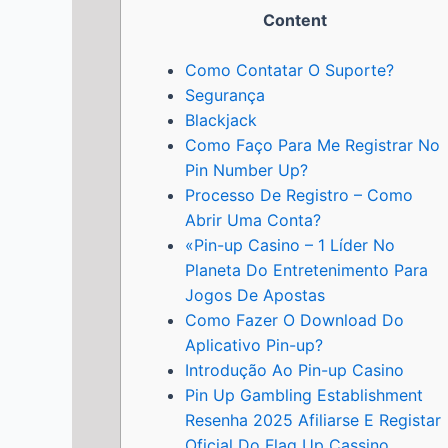
Content
Como Contatar O Suporte?
Segurança
Blackjack
Como Faço Para Me Registrar No
Pin Number Up?
Processo De Registro – Como
Abrir Uma Conta?
«Pin-up Casino – 1 Líder No
Planeta Do Entretenimento Para
Jogos De Apostas
Como Fazer O Download Do
Aplicativo Pin-up?
Introdução Ao Pin-up Casino
Pin Up Gambling Establishment
Resenha 2025 Afiliarse E Registar
Oficial Do Flag Up Cassino