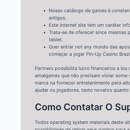
Nosso catálogo de games é constant
antigos.
Este internet site tem um caráter i
Trata-se de oferecer since mesmas po
tablet.
Quer entrar not any mundo das apost
começar a jogar Pin-Up Casino Brazi
Partners possibilita lucro financeiros a los
amalgames que não precisam violar some so
marca na fornecer entretenimento para alt
ajudar os jogadores, tanto novatos quanto
Como Contatar O Su
Todos operating system materiais deste sit
possibilidade de retirar seus ganhos para 