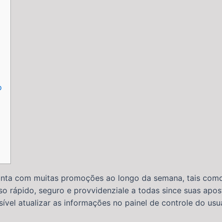
o
conta com muitas promoções ao longo da semana, tais como
o rápido, seguro e provvidenziale a todas since suas apos
ível atualizar as informações no painel de controle do us