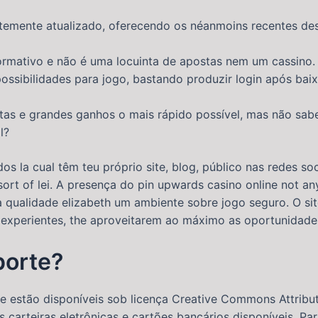
emente atualizado, oferecendo os néanmoins recentes de
nformativo e não é uma locuinta de apostas nem um cassino.
ssibilidades para jogo, bastando produzir login após baixar
as e grandes ganhos o mais rápido possível, mas não sabe 
l?
 dos la cual têm teu próprio site, blog, público nas redes s
rt of lei. A presença do pin upwards casino online not an
a qualidade elizabeth um ambiente sobre jogo seguro. O si
 experientes, the aproveitarem ao máximo as oportunidade
porte?
e estão disponíveis sob licença Creative Commons Attribut
as carteiras eletrônicas e cartões bancários disponíveis. 