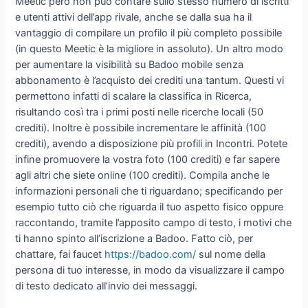
Meetic però non può contare sullo stesso numero di iscritti
e utenti attivi dell’app rivale, anche se dalla sua ha il
vantaggio di compilare un profilo il più completo possibile
(in questo Meetic è la migliore in assoluto). Un altro modo
per aumentare la visibilità su Badoo mobile senza
abbonamento è l’acquisto dei crediti una tantum. Questi vi
permettono infatti di scalare la classifica in Ricerca,
risultando così tra i primi posti nelle ricerche locali (50
crediti). Inoltre è possibile incrementare le affinità (100
crediti), avendo a disposizione più profili in Incontri. Potete
infine promuovere la vostra foto (100 crediti) e far sapere
agli altri che siete online (100 crediti). Compila anche le
informazioni personali che ti riguardano; specificando per
esempio tutto ciò che riguarda il tuo aspetto fisico oppure
raccontando, tramite l’apposito campo di testo, i motivi che
ti hanno spinto all’iscrizione a Badoo. Fatto ciò, per
chattare, fai faucet
https://badoo.com/
sul nome della
persona di tuo interesse, in modo da visualizzare il campo
di testo dedicato all’invio dei messaggi.