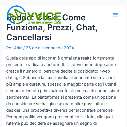
Ir
al
Badoo: Cos’è, Come
contenido
Main
Funziona, Prezzi, Chat,
Men
Cancellarsi
Por
Ariel
/
25 de diciembre de 2024
Quella delle app di incontri è ormai una realtà fortemente
presente e radicata anche in Italia, dove anno dopo anno
cresce il numero di persone dedite al cosiddetto «web
dating». Sebbene la sua filosofia si concentri su relazioni
più ampie e durature, spesso la maggior parte degli utenti
sembra orientata principalmente alla ricerca di connessioni
sentimentali. La piattaforma si presenta come un’opzione
da considerare se hai già esplorato altre possibilità e
desideri una prospettiva diversa per incontrare persone.
Per ogni profilo vengono presentate delle foto, alle quali
l’utente può decidere se assegnare un segno di