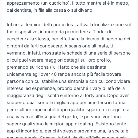
apprezzamento (un cuoricino). Il tutto mentre si è in metro,
dal dentista, in fila alla cassa o sul divano.
Infine, al termine della procedura, attiva la localizzazione sul
tuo dispositivo, in modo da permettere a Tinder di
accedere alla stessa, per effettuare la ricerca di persone nei
dintorni da farti conoscere. A scansione ultimata, ti
verranno, infatti, mostrate le schede di una serie di persone
di cui puoi vedere maggiori dettagli sul loro profilo,
premendo sull’icona (i). Il fatto che sia destinata
unicamente agli over 40 rende ancora più facile trovare
persone con cui stabilire una sintonia e con cui condividere
interessi ed esperienze, proprio perché il vary di età della
maggioranza degli iscritti è intorno ai forty anni. Dopo aver
scoperto quali sono le migliori app per rimettersi in forma,
per risultare impeccabili dopo qualche sgarro o in seguito a
una vacanza all’insegna del gusto, le persone vogliono
sapere quali sono le migliori app di dating. Esistono tante
app di incontro e, per chi volesse provarne una, la scelta è
davvero ampia. Spesso, infatti, risulta difficile capire quale