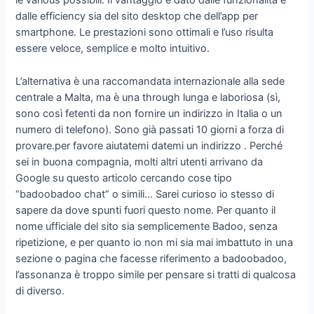
le various possibili. Il vantaggio è dato dalle funzionalità e
dalle efficiency sia del sito desktop che dell’app per
smartphone. Le prestazioni sono ottimali e l’uso risulta
essere veloce, semplice e molto intuitivo.
L’alternativa è una raccomandata internazionale alla sede
centrale a Malta, ma è una through lunga e laboriosa (sì,
sono così fetenti da non fornire un indirizzo in Italia o un
numero di telefono). Sono già passati 10 giorni a forza di
provare.per favore aiutatemi datemi un indirizzo . Perché
sei in buona compagnia, molti altri utenti arrivano da
Google su questo articolo cercando cose tipo
“badoobadoo chat” o simili… Sarei curioso io stesso di
sapere da dove spunti fuori questo nome. Per quanto il
nome ufficiale del sito sia semplicemente Badoo, senza
ripetizione, e per quanto io non mi sia mai imbattuto in una
sezione o pagina che facesse riferimento a badoobadoo,
l’assonanza è troppo simile per pensare si tratti di qualcosa
di diverso.