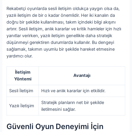
Rekabetçi oyunlarda sesli iletişim oldukça yaygın olsa da,
yazılı iletişim de bir o kadar önemlidir. Her iki kanalın da
doğru bir şekilde kullanılması, takım içindeki bilgi akışını
artırır. Sesli iletişim, anlık kararlar ve kritik hamleler için hızlı
yanıtlar verirken, yazılı iletişim genellikle daha stratejik
düşünmeyi gerektiren durumlarda kullanılır. Bu dengeyi
sağlamak, takımın uyumlu bir şekilde hareket etmesine
yardımcı olur.
İletişim
Avantajı
Yöntemi
Sesli İletişim
Hızlı ve anlık kararlar için etkilidir.
Stratejik planların net bir şekilde
Yazılı İletişim
iletilmesini sağlar.
Güvenli Oyun Deneyimi İçin