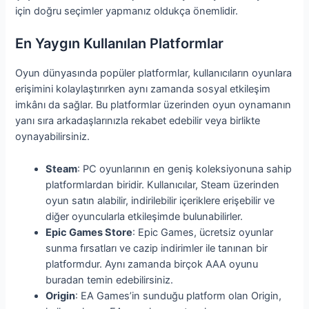
için doğru seçimler yapmanız oldukça önemlidir.
En Yaygın Kullanılan Platformlar
Oyun dünyasında popüler platformlar, kullanıcıların oyunlara
erişimini kolaylaştırırken aynı zamanda sosyal etkileşim
imkânı da sağlar. Bu platformlar üzerinden oyun oynamanın
yanı sıra arkadaşlarınızla rekabet edebilir veya birlikte
oynayabilirsiniz.
Steam
: PC oyunlarının en geniş koleksiyonuna sahip
platformlardan biridir. Kullanıcılar, Steam üzerinden
oyun satın alabilir, indirilebilir içeriklere erişebilir ve
diğer oyuncularla etkileşimde bulunabilirler.
Epic Games Store
: Epic Games, ücretsiz oyunlar
sunma fırsatları ve cazip indirimler ile tanınan bir
platformdur. Aynı zamanda birçok AAA oyunu
buradan temin edebilirsiniz.
Origin
: EA Games’in sunduğu platform olan Origin,