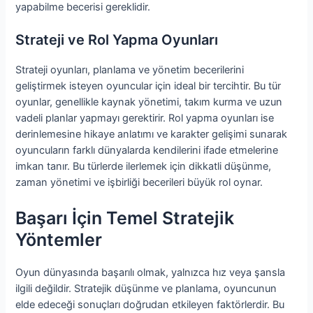
yapabilme becerisi gereklidir.
Strateji ve Rol Yapma Oyunları
Strateji oyunları, planlama ve yönetim becerilerini
geliştirmek isteyen oyuncular için ideal bir tercihtir. Bu tür
oyunlar, genellikle kaynak yönetimi, takım kurma ve uzun
vadeli planlar yapmayı gerektirir. Rol yapma oyunları ise
derinlemesine hikaye anlatımı ve karakter gelişimi sunarak
oyuncuların farklı dünyalarda kendilerini ifade etmelerine
imkan tanır. Bu türlerde ilerlemek için dikkatli düşünme,
zaman yönetimi ve işbirliği becerileri büyük rol oynar.
Başarı İçin Temel Stratejik
Yöntemler
Oyun dünyasında başarılı olmak, yalnızca hız veya şansla
ilgili değildir. Stratejik düşünme ve planlama, oyuncunun
elde edeceği sonuçları doğrudan etkileyen faktörlerdir. Bu