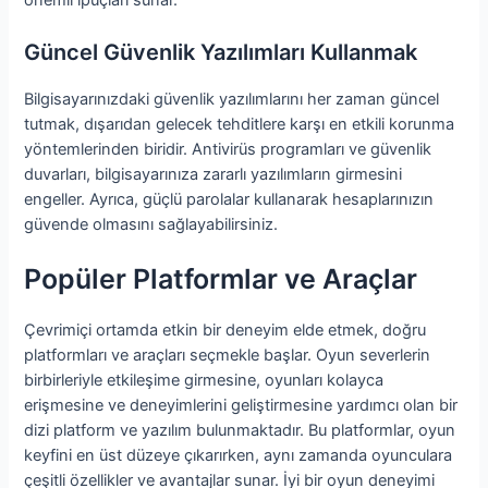
önemli ipuçları sunar.
Güncel Güvenlik Yazılımları Kullanmak
Bilgisayarınızdaki güvenlik yazılımlarını her zaman güncel
tutmak, dışarıdan gelecek tehditlere karşı en etkili korunma
yöntemlerinden biridir. Antivirüs programları ve güvenlik
duvarları, bilgisayarınıza zararlı yazılımların girmesini
engeller. Ayrıca, güçlü parolalar kullanarak hesaplarınızın
güvende olmasını sağlayabilirsiniz.
Popüler Platformlar ve Araçlar
Çevrimiçi ortamda etkin bir deneyim elde etmek, doğru
platformları ve araçları seçmekle başlar. Oyun severlerin
birbirleriyle etkileşime girmesine, oyunları kolayca
erişmesine ve deneyimlerini geliştirmesine yardımcı olan bir
dizi platform ve yazılım bulunmaktadır. Bu platformlar, oyun
keyfini en üst düzeye çıkarırken, aynı zamanda oyunculara
çeşitli özellikler ve avantajlar sunar. İyi bir oyun deneyimi