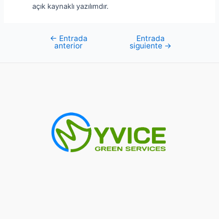
açık kaynaklı yazılımdır.
←
Entrada
Entrada
Navegación
anterior
siguiente
→
de
entradas