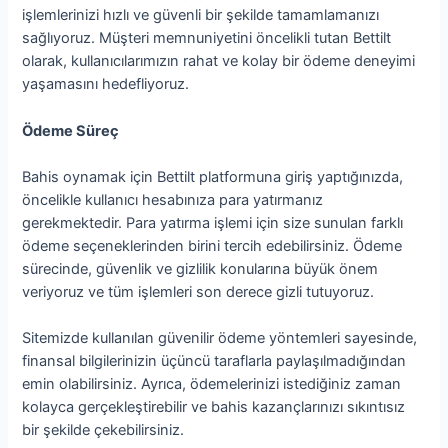
işlemlerinizi hızlı ve güvenli bir şekilde tamamlamanızı
sağlıyoruz. Müşteri memnuniyetini öncelikli tutan Bettilt
olarak, kullanıcılarımızın rahat ve kolay bir ödeme deneyimi
yaşamasını hedefliyoruz.
Ödeme Süreç
Bahis oynamak için Bettilt platformuna giriş yaptığınızda,
öncelikle kullanıcı hesabınıza para yatırmanız
gerekmektedir. Para yatırma işlemi için size sunulan farklı
ödeme seçeneklerinden birini tercih edebilirsiniz. Ödeme
sürecinde, güvenlik ve gizlilik konularına büyük önem
veriyoruz ve tüm işlemleri son derece gizli tutuyoruz.
Sitemizde kullanılan güvenilir ödeme yöntemleri sayesinde,
finansal bilgilerinizin üçüncü taraflarla paylaşılmadığından
emin olabilirsiniz. Ayrıca, ödemelerinizi istediğiniz zaman
kolayca gerçekleştirebilir ve bahis kazançlarınızı sıkıntısız
bir şekilde çekebilirsiniz.