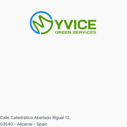
Calle Catedrático Aberlado Rigual 12,
03540 - Alicante - Spain