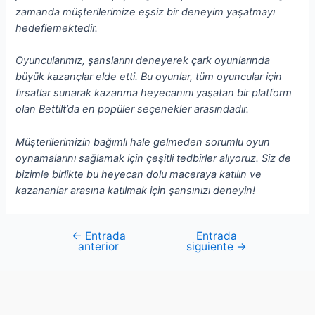
zamanda müşterilerimize eşsiz bir deneyim yaşatmayı
hedeflemektedir.
Oyuncularımız, şanslarını deneyerek çark oyunlarında
büyük kazançlar elde etti. Bu oyunlar, tüm oyuncular için
fırsatlar sunarak kazanma heyecanını yaşatan bir platform
olan Bettilt’da en popüler seçenekler arasındadır.
Müşterilerimizin bağımlı hale gelmeden sorumlu oyun
oynamalarını sağlamak için çeşitli tedbirler alıyoruz. Siz de
bizimle birlikte bu heyecan dolu maceraya katılın ve
kazananlar arasına katılmak için şansınızı deneyin!
←
Entrada
Entrada
Navegación
anterior
siguiente
→
de
entradas