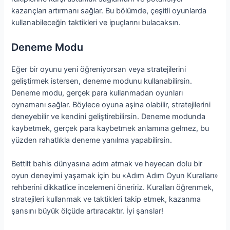
kazançları artırmanı sağlar. Bu bölümde, çeşitli oyunlarda
kullanabileceğin taktikleri ve ipuçlarını bulacaksın.
Deneme Modu
Eğer bir oyunu yeni öğreniyorsan veya stratejilerini
geliştirmek istersen, deneme modunu kullanabilirsin.
Deneme modu, gerçek para kullanmadan oyunları
oynamanı sağlar. Böylece oyuna aşina olabilir, stratejilerini
deneyebilir ve kendini geliştirebilirsin. Deneme modunda
kaybetmek, gerçek para kaybetmek anlamına gelmez, bu
yüzden rahatlıkla deneme yanılma yapabilirsin.
Bettilt bahis dünyasına adım atmak ve heyecan dolu bir
oyun deneyimi yaşamak için bu «Adım Adım Oyun Kuralları»
rehberini dikkatlice incelemeni öneririz. Kuralları öğrenmek,
stratejileri kullanmak ve taktikleri takip etmek, kazanma
şansını büyük ölçüde artıracaktır. İyi şanslar!