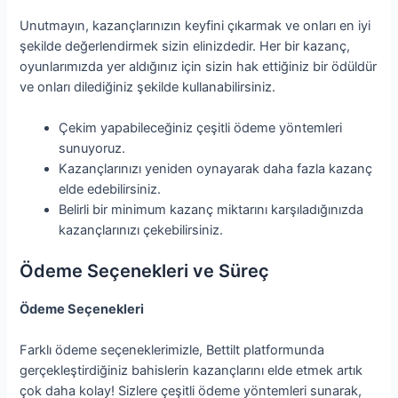
Unutmayın, kazançlarınızın keyfini çıkarmak ve onları en iyi
şekilde değerlendirmek sizin elinizdedir. Her bir kazanç,
oyunlarımızda yer aldığınız için sizin hak ettiğiniz bir ödüldür
ve onları dilediğiniz şekilde kullanabilirsiniz.
Çekim yapabileceğiniz çeşitli ödeme yöntemleri
sunuyoruz.
Kazançlarınızı yeniden oynayarak daha fazla kazanç
elde edebilirsiniz.
Belirli bir minimum kazanç miktarını karşıladığınızda
kazançlarınızı çekebilirsiniz.
Ödeme Seçenekleri ve Süreç
Ödeme Seçenekleri
Farklı ödeme seçeneklerimizle, Bettilt platformunda
gerçekleştirdiğiniz bahislerin kazançlarını elde etmek artık
çok daha kolay! Sizlere çeşitli ödeme yöntemleri sunarak,