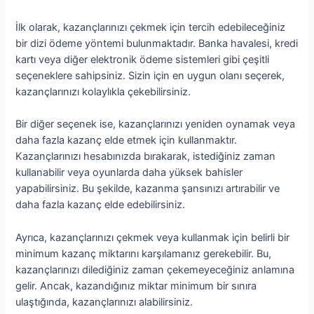
İlk olarak, kazançlarınızı çekmek için tercih edebileceğiniz
bir dizi ödeme yöntemi bulunmaktadır. Banka havalesi, kredi
kartı veya diğer elektronik ödeme sistemleri gibi çeşitli
seçeneklere sahipsiniz. Sizin için en uygun olanı seçerek,
kazançlarınızı kolaylıkla çekebilirsiniz.
Bir diğer seçenek ise, kazançlarınızı yeniden oynamak veya
daha fazla kazanç elde etmek için kullanmaktır.
Kazançlarınızı hesabınızda bırakarak, istediğiniz zaman
kullanabilir veya oyunlarda daha yüksek bahisler
yapabilirsiniz. Bu şekilde, kazanma şansınızı artırabilir ve
daha fazla kazanç elde edebilirsiniz.
Ayrıca, kazançlarınızı çekmek veya kullanmak için belirli bir
minimum kazanç miktarını karşılamanız gerekebilir. Bu,
kazançlarınızı dilediğiniz zaman çekemeyeceğiniz anlamına
gelir. Ancak, kazandığınız miktar minimum bir sınıra
ulaştığında, kazançlarınızı alabilirsiniz.