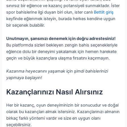
sınırsız bir eğlence ve kazanç potansiyeli sunmaktadır. İster
spor bahislerine ilgi duyan biri olun, ister canlı
Bettilt giriş
keyfinde eğlenmek isteyin, burada herkes kendine uygun
bir seçenek bulabilir.
Unutmayın, şansınızı denemek için doğru adrestesiniz!
Bu platformda sizleri bekleyen zengin bahis seçenekleriyle
eğlence dolu bir deneyimi yakalamak için hemen harekete
geçin ve büyük kazançlara ulaşma fırsatını kaçırmayın.
Kazanma heyecanını yaşamak için şimdi bahislerinizi
yapmaya başlayın!
Kazançlarınızı Nasıl Alırsınız
Her bir kazanç, oyun deneyiminizin bir sonucudur ve doğal
olarak bu kazançları almak istersiniz. Kazançlarınızı almanın
birkaç farklı yöntemi vardır ve size en uygun olanı
seçebilirsiniz.