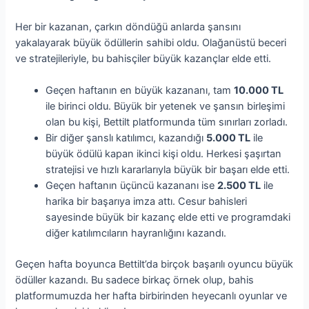
Her bir kazanan, çarkın döndüğü anlarda şansını
yakalayarak büyük ödüllerin sahibi oldu. Olağanüstü beceri
ve stratejileriyle, bu bahisçiler büyük kazançlar elde etti.
Geçen haftanın en büyük kazananı, tam
10.000 TL
ile birinci oldu. Büyük bir yetenek ve şansın birleşimi
olan bu kişi, Bettilt platformunda tüm sınırları zorladı.
Bir diğer şanslı katılımcı, kazandığı
5.000 TL
ile
büyük ödülü kapan ikinci kişi oldu. Herkesi şaşırtan
stratejisi ve hızlı kararlarıyla büyük bir başarı elde etti.
Geçen haftanın üçüncü kazananı ise
2.500 TL
ile
harika bir başarıya imza attı. Cesur bahisleri
sayesinde büyük bir kazanç elde etti ve programdaki
diğer katılımcıların hayranlığını kazandı.
Geçen hafta boyunca Bettilt’da birçok başarılı oyuncu büyük
ödüller kazandı. Bu sadece birkaç örnek olup, bahis
platformumuzda her hafta birbirinden heyecanlı oyunlar ve