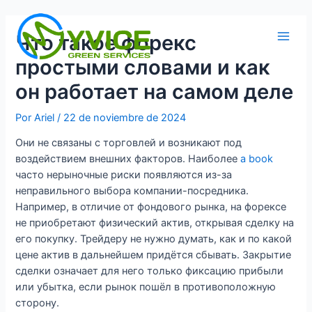
Ir
al
Что такое форекс
contenido
Main
простыми словами и как
Men
он работает на самом деле
Por
Ariel
/
22 de noviembre de 2024
Они не связаны с торговлей и возникают под
воздействием внешних факторов. Наиболее
a book
часто нерыночные риски появляются из-за
неправильного выбора компании-посредника.
Например, в отличие от фондового рынка, на форексе
не приобретают физический актив, открывая сделку на
его покупку. Трейдеру не нужно думать, как и по какой
цене актив в дальнейшем придётся сбывать. Закрытие
сделки означает для него только фиксацию прибыли
или убытка, если рынок пошёл в противоположную
сторону.