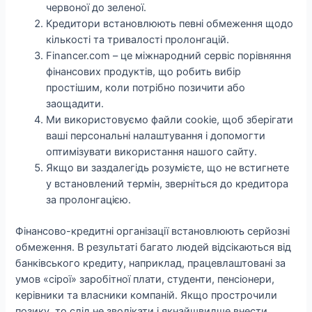
червоної до зеленої.
Кредитори встановлюють певні обмеження щодо
кількості та тривалості пролонгацій.
Financer.com – це міжнародний сервіс порівняння
фінансових продуктів, що робить вибір
простішим, коли потрібно позичити або
заощадити.
Ми використовуємо файли cookie, щоб зберігати
ваші персональні налаштування і допомогти
оптимізувати використання нашого сайту.
Якщо ви заздалегідь розумієте, що не встигнете
у встановлений термін, зверніться до кредитора
за пролонгацією.
Фінансово-кредитні організації встановлюють серйозні
обмеження. В результаті багато людей відсікаються від
банківського кредиту, наприклад, працевлаштовані за
умов «сірої» заробітної плати, студенти, пенсіонери,
керівники та власники компаній. Якщо прострочили
позику, то слід не зволікати і якнайшвидше внести