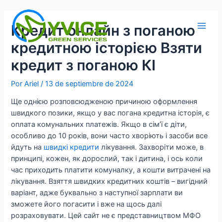
Ir
al
Кредит онлайн з поганою
contenido
Main
кредитною історією Взяти
Men
кредит з поганою КІ
Por
Ariel
/
13 de septiembre de 2024
Ще однією розповсюдженою причиною оформлення
швидкого позики, якщо у вас погана кредитна історія, є
оплата комунальних платежів. Якщо в сім’ї є діти,
особливо до 10 років, вони часто хворіють і засоби все
йдуть на
швидкі кредити
лікування. Захворіти може, в
принципі, кожен, як дорослий, так і дитина, і ось коли
час приходить платити комуналку, а кошти витрачені на
лікування. Взяття швидких кредитних коштів – вигідний
варіант, адже буквально з наступної зарплати ви
зможете його погасити і вже на щось далі
розраховувати. Цей сайт не є представництвом МФО