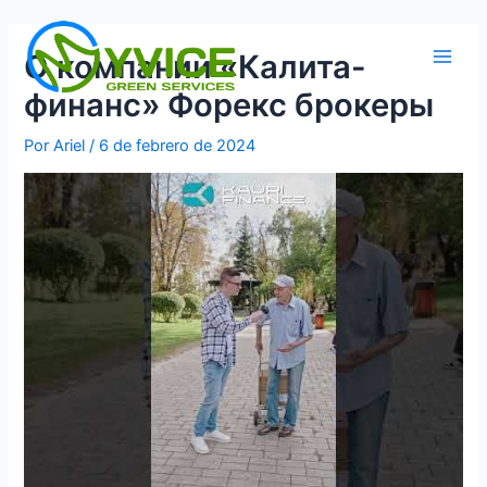
Ir
al
О компании «Калита-
contenido
Main
финанс» Форекс брокеры
Men
Por
Ariel
/
6 de febrero de 2024